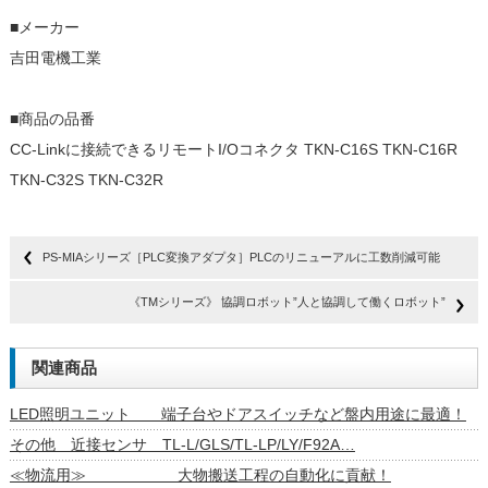
■メーカー
吉田電機工業
■商品の品番
CC-Linkに接続できるリモートI/Oコネクタ TKN-C16S TKN-C16R
TKN-C32S TKN-C32R
PS-MIAシリーズ［PLC変換アダプタ］PLCのリニューアルに工数削減可能
《TMシリーズ》 協調ロボット”人と協調して働くロボット”
関連商品
LED照明ユニット 端子台やドアスイッチなど盤内用途に最適！
その他 近接センサ TL-L/GLS/TL-LP/LY/F92A…
≪物流用≫ 大物搬送工程の自動化に貢献！