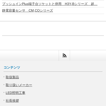
プッシュインPlus端子台ソケットと併用 H3Y-Bシリーズ 超…
静電容量センサ CM,CQシリーズ
コンテンツ
取扱製品
取り扱いメーカー
LED照明工事
社長挨拶