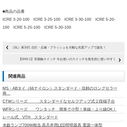
■商品の品番
ICRE 3-20-100 ICRE 3-25-100 ICRE 3-30-100 ICRE 5-20-
100 ICRE 5-25-100 ICRE 5-30-100
［SL］表示灯 点灯・点滅・フラッシュを大幅な光度アップで誕生！
【DHS-1】非接触スイッチ 今お使いのスイッチを衛生的に使いやすく
関連商品
MS・ABタイ（66ナイロン）スタンダード・信頼のロングセラー
商…
CTWシリーズ スタンダードなセルフアップ式２段端子台
WFRシリーズ ワンタッチ 簡単で小型！単線・より線OK！
レール式 VTH スタンダード
水銀ランプ700W相当 高天井用LED照明器具 電源一体型