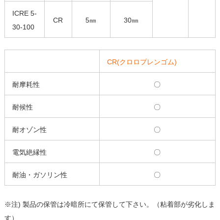
ICRE 5-
CR
5㎜
30㎜
30-100
CR(クロロプレンゴム)
耐摩耗性
〇
耐候性
〇
耐オゾン性
〇
電気絶縁性
〇
耐油・ガソリン性
〇
※注) 製品の保管は冷暗所にて保管して下さい。（粘着部が劣化しま
す）