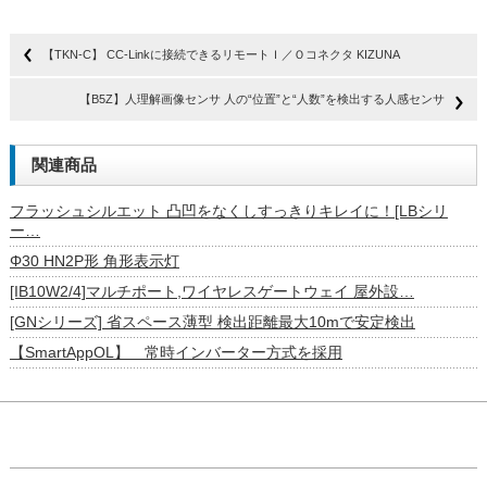
【TKN-C】 CC-Linkに接続できるリモートＩ／Ｏコネクタ KIZUNA
【B5Z】人理解画像センサ 人の“位置”と“人数”を検出する人感センサ
関連商品
フラッシュシルエット 凸凹をなくしすっきりキレイに！[LBシリ
ー…
Φ30 HN2P形 角形表示灯
[IB10W2/4]マルチポート,ワイヤレスゲートウェイ 屋外設…
[GNシリーズ] 省スペース薄型 検出距離最大10mで安定検出
【SmartAppOL】 常時インバーター方式を採用