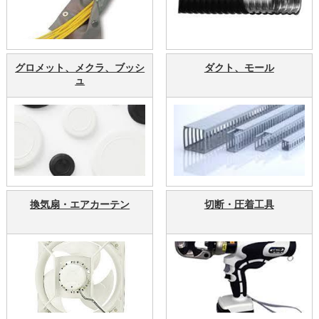
グロメット、メクラ、ブッシ
ダクト、モール
ュ
換気扇・エアカーテン
切断・圧着工具