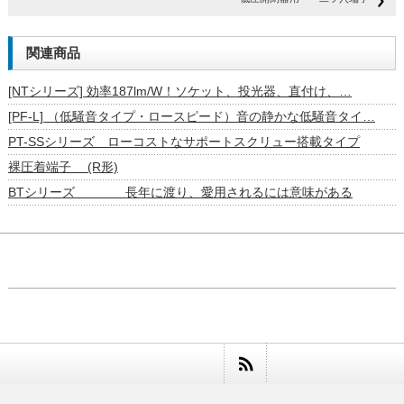
関連商品
[NTシリーズ] 効率187lm/W！ソケット、投光器、直付け、…
[PF-L] （低騒音タイプ・ロースピード）音の静かな低騒音タイ…
PT-SSシリーズ ローコストなサポートスクリュー搭載タイプ
裸圧着端子 (R形)
BTシリーズ 長年に渡り、愛用されるには意味がある