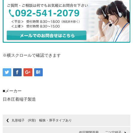
※横スクロールで確認できます
■メーカー
日本圧着端子製造
丸形端子 (R形) 幅狭・厚手タイプあり
低圧開閉器用 二ツ穴端子