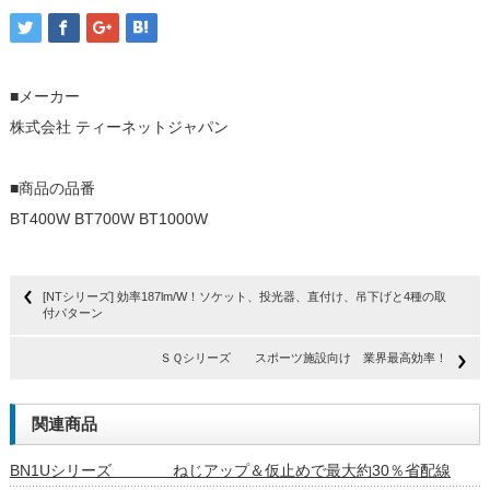
■メーカー
株式会社 ティーネットジャパン
■商品の品番
BT400W BT700W BT1000W
[NTシリーズ] 効率187lm/W！ソケット、投光器、直付け、吊下げと4種の取
付パターン
ＳＱシリーズ スポーツ施設向け 業界最高効率！
関連商品
BN1Uシリーズ ねじアップ＆仮止めで最大約30％省配線