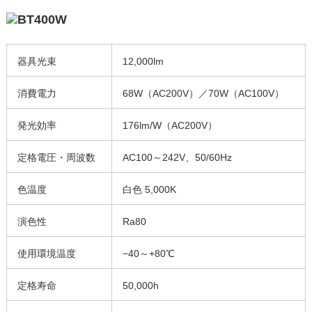
器具光束
12,000lm
消費電力
68W（AC200V）／70W（AC100V）
発光効率
176lm/W（AC200V）
定格電圧・周波数
AC100～242V、50/60Hz
色温度
白色 5,000K
演色性
Ra80
使用環境温度
−40～+80℃
定格寿命
50,000h