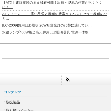
【ATX】電線接続のまま脱着可能！出荷～現地の作業がらくらく
に！…
ATシリーズ 高い品質と機種の豊富さでベストセラー機種のひ
と…
[LC-2009]盤用LED照明 20W形蛍光灯の代替に適してい…
水銀ランプ400W相当高天井用LED照明器具 電源一体型
コンテンツ
取扱製品
取り扱いメーカー