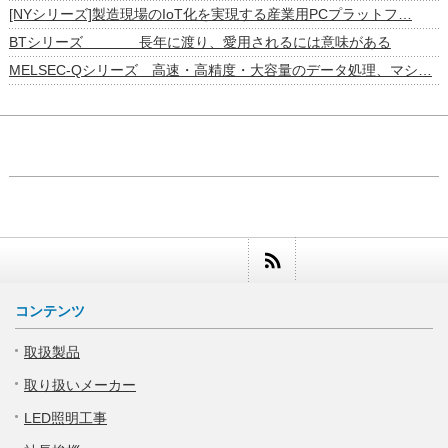
[NYシリーズ]製造現場のIoT化を実現する産業用PCプラットフ…
BTシリーズ 長年に渡り、愛用されるには意味がある
MELSEC-Qシリーズ 高速・高精度・大容量のデータ処理、マシ…
コンテンツ
取扱製品
取り扱いメーカー
LED照明工事