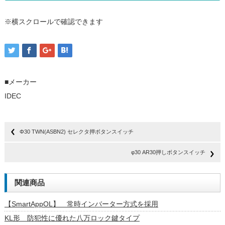
※横スクロールで確認できます
■メーカー
IDEC
Φ30 TWN(ASBN2) セレクタ押ボタンスイッチ
φ30 AR30押しボタンスイッチ
関連商品
【SmartAppOL】 常時インバーター方式を採用
KL形 防犯性に優れた八万ロック鍵タイプ