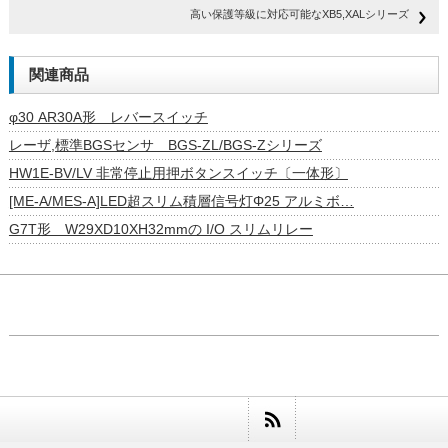
高い保護等級に対応可能なXB5,XALシリーズ
関連商品
φ30 AR30A形 レバースイッチ
レーザ,標準BGSセンサ BGS-ZL/BGS-Zシリーズ
HW1E-BV/LV 非常停止用押ボタンスイッチ〔一体形〕
[ME-A/MES-A]LED超スリム積層信号灯Φ25 アルミボ…
G7T形 W29XD10XH32mmの I/O スリムリレー