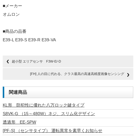
■メーカー
オムロン
■商品の品番
E39-L E39-S E39-R E39-VA
超小型 エリアセンサ F3W-E/-D
[FH] 人の目に代わる、クラス最高の高速高精度画像センシング
関連商品
KL形 防犯性に優れた八万ロック鍵タイプ
S8VK-G （15～480W）ネジ、スリム化デザイン
透過形 EE-SPW
[PF-S] （センサタイプ） 運転異常を素早くお知らせ