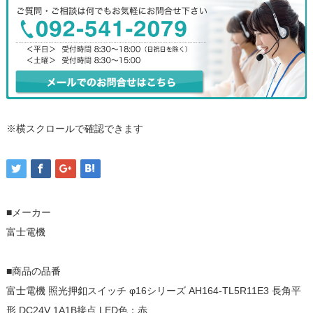
※横スクロールで確認できます
■メーカー
富士電機
■商品の品番
富士電機 照光押釦スイッチ φ16シリーズ AH164-TL5R11E3 長角平
形 DC24V 1A1B接点 LED色：赤