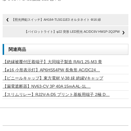
【照光押釦スイッチ】AH164-TL5G11E3 オルタネイト Φ16 緑
【パイロットライト】φ22 突形 LED照光 AC/DC6V HW1P-2Q2PW
関連商品
【絶縁被覆付圧着端子】大同端子製造 RAV1.25-M3 青
【ø16 小形表示灯】AP6HS54PW 長角形 AC/DC24…
【ビニールキャップ】東方電材 V-38 緑 絶縁Vキャップ
【漏電遮断器】NV63-CV 3P 40A 15mA AL-1L…
【スリムリレー】RJ2V-A-D5 プリント基板用端子 2極 D…