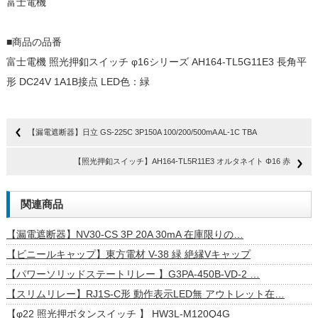
富士電機
■商品の品番
富士電機 照光押釦スイッチ φ16シリーズ AH164-TL5G11E3 長角平
形 DC24V 1A1B接点 LED色：緑
【漏電遮断器】日立 GS-225C 3P150A 100/200/500mA AL-1C TBA
【照光押釦スイッチ】AH164-TL5R11E3 オルタネイト Φ16 赤
関連商品
【漏電遮断器】NV30-CS 3P 20A 30mA 在庫限りの…
【ビニールキャップ】東方電材 V-38 緑 絶縁Vキャップ
【パワーソリッドステートリレー 】G3PA-450B-VD-2 …
【スリムリレー】RJ1S-C形 動作表示LED無 アウトレット在…
【φ22 照光押ボタンスイッチ 】 HW3L-M120Q4G