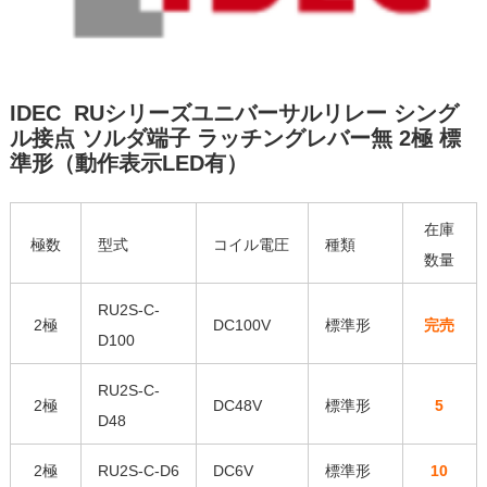
IDEC RUシリーズユニバーサルリレー シング
ル接点 ソルダ端子 ラッチングレバー無 2極 標
準形（動作表示LED有）
在庫
極数
型式
コイル電圧
種類
数量
RU2S-C-
2極
DC100V
標準形
完売
D100
RU2S-C-
2極
DC48V
標準形
5
D48
2極
RU2S-C-D6
DC6V
標準形
10