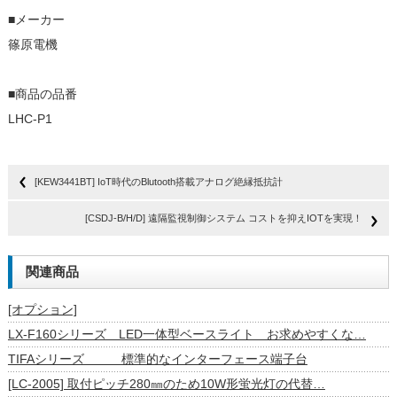
■メーカー
篠原電機
■商品の品番
LHC-P1
[KEW3441BT] IoT時代のBlutooth搭載アナログ絶縁抵抗計
[CSDJ-B/H/D] 遠隔監視制御システム コストを抑えIOTを実現！
関連商品
[オプション]
LX-F160シリーズ LED一体型ベースライト お求めやすくな…
TIFAシリーズ 標準的なインターフェース端子台
[LC-2005] 取付ピッチ280㎜のため10W形蛍光灯の代替…