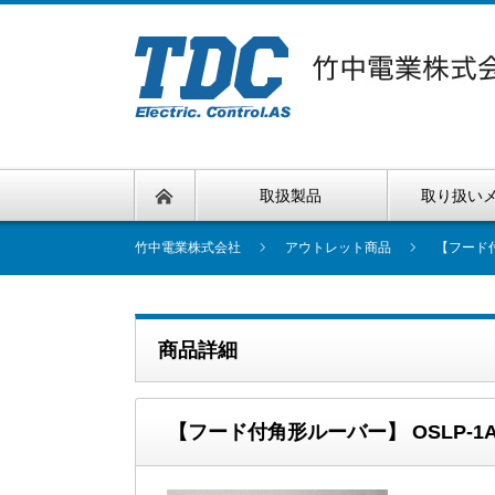
取扱製品
取り扱い
竹中電業株式会社
アウトレット商品
【フード付
商品詳細
【フード付角形ルーバー】 OSLP-1