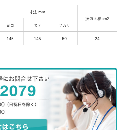
寸法 mm
換気面積cm2
ヨコ
タテ
フカサ
145
145
50
24