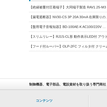
【絶縁被覆付圧着端子】大同端子製造 RAV1.25-M3
【漏電遮断器】NV30-CS 3P 20A 30mA 在庫限りの
【盤用電子音報知器】BD-100AE-K AC100/220V …
【スリムリレー】RJ1S-CL形 動作表示LED付 ア
【フード付ルーバー】OLP-2FC フィルタ付 クリー
制御機器、電子部品、電設資材を取り扱う専門商社
コンテンツ