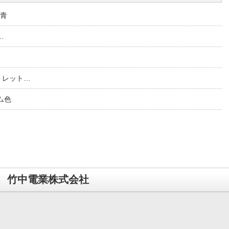
 青
…
ウトレット…
ム色
竹中電業株式会社