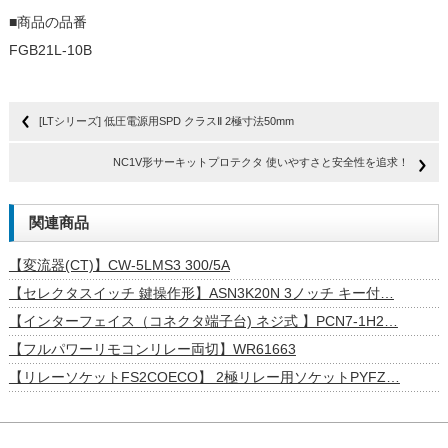
■商品の品番
FGB21L-10B
[LTシリーズ] 低圧電源用SPD クラスⅡ 2極寸法50mm
NC1V形サーキットプロテクタ 使いやすさと安全性を追求！
関連商品
【変流器(CT)】CW-5LMS3 300/5A
【セレクタスイッチ 鍵操作形】ASN3K20N 3ノッチ キー付…
【インターフェイス（コネクタ端子台) ネジ式 】PCN7-1H2…
【フルパワーリモコンリレー両切】WR61663
【リレーソケットFS2COECO】 2極リレー用ソケットPYFZ…