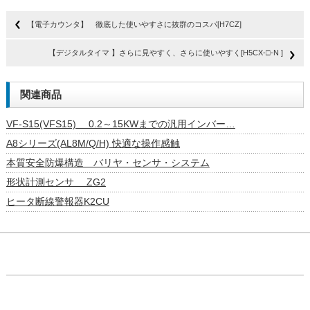
【電子カウンタ】 徹底した使いやすさに抜群のコスパ[H7CZ]
【デジタルタイマ 】さらに見やすく、さらに使いやすく[H5CX-□-N ]
関連商品
VF-S15(VFS15) 0.2～15KWまでの汎用インバー…
A8シリーズ(AL8M/Q/H) 快適な操作感触
本質安全防爆構造 バリヤ・センサ・システム
形状計測センサ ZG2
ヒータ断線警報器K2CU