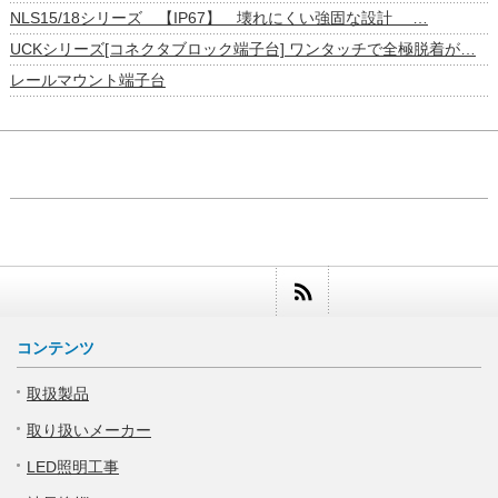
NLS15/18シリーズ 【IP67】 壊れにくい強固な設計 …
UCKシリーズ[コネクタブロック端子台] ワンタッチで全極脱着が…
レールマウント端子台
コンテンツ
取扱製品
取り扱いメーカー
LED照明工事