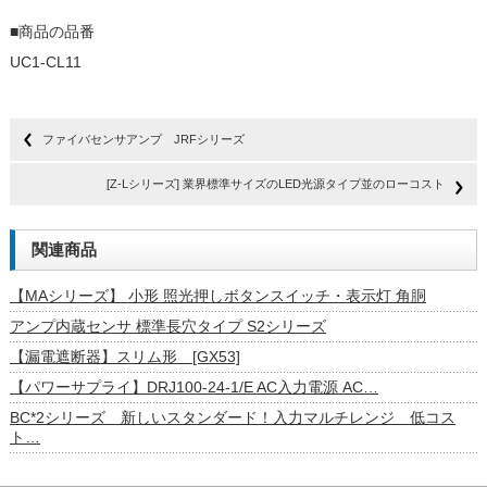
■商品の品番
UC1-CL11
ファイバセンサアンプ JRFシリーズ
[Z-Lシリーズ] 業界標準サイズのLED光源タイプ並のローコスト
関連商品
【MAシリーズ】 小形 照光押しボタンスイッチ・表示灯 角胴
アンプ内蔵センサ 標準長穴タイプ S2シリーズ
【漏電遮断器】スリム形 [GX53]
【パワーサプライ】DRJ100-24-1/E AC入力電源 AC…
BC*2シリーズ 新しいスタンダード！入力マルチレンジ 低コス
ト…