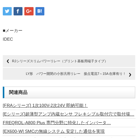
■メーカー
IDEC
RJシリーズスリムパワーリレー（プリント基板用端子タイプ）
LY形 パワー開閉の小形汎用リレー 接点電流7～15A 在庫有り！
関連商品
[FRAシリーズ] 1次100V-2次24V 即納可能！
[Eシリーズ]超薄型アンプ内蔵センサ フレキシブル取付穴で取付場…
FREQROL-A800 Plus 専門分野に特化したインバータ…
[EX600-W] SMCの無線システム 安定した通信を実現