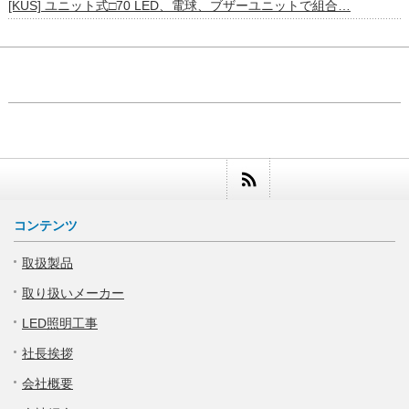
[KUS] ユニット式□70 LED、電球、ブザーユニットで組合…
コンテンツ
取扱製品
取り扱いメーカー
LED照明工事
社長挨拶
会社概要