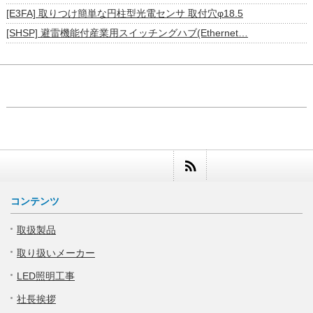
[E3FA] 取りつけ簡単な円柱型光電センサ 取付穴φ18.5
[SHSP] 避雷機能付産業用スイッチングハブ(Ethernet…
コンテンツ
取扱製品
取り扱いメーカー
LED照明工事
社長挨拶