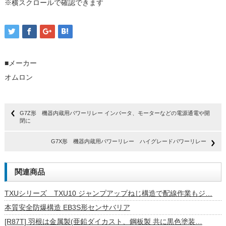
※横スクロールで確認できます
■メーカー
オムロン
G7Z形 機器内蔵用パワーリレー インバータ、モーターなどの電源通電や開
閉に
G7X形 機器内蔵用パワーリレー ハイグレードパワーリレー
関連商品
TXUシリーズ TXU10 ジャンプアップねじ構造で配線作業もジ…
本質安全防爆構造 EB3S形センサバリア
[R87T] 羽根は金属製(亜鉛ダイカスト、鋼板製 共に黒色塗装…