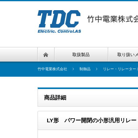
取扱製品
取り扱い
竹中電業株式会社
制御品
リレー・リレーター
商品詳細
LY形 パワー開閉の小形汎用リレー 