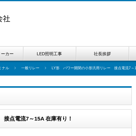
メーカー
LED照明工事
社長挨拶
ミナル
一般リレー
LY形 パワー開閉の小形汎用リレー 接点電流7～1
接点電流7～15A 在庫有り！