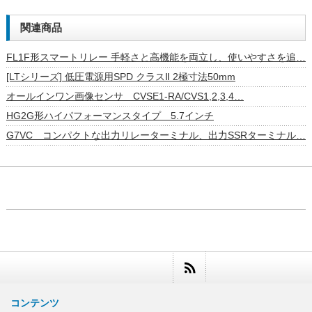
関連商品
FL1F形スマートリレー 手軽さと高機能を両立し、使いやすさを追…
[LTシリーズ] 低圧電源用SPD クラスⅡ 2極寸法50mm
オールインワン画像センサ CVSE1-RA/CVS1,2,3,4…
HG2G形ハイパフォーマンスタイプ 5.7インチ
G7VC コンパクトな出力リレーターミナル、出力SSRターミナル…
コンテンツ