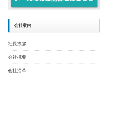
会社案内
社長挨拶
会社概要
会社沿革