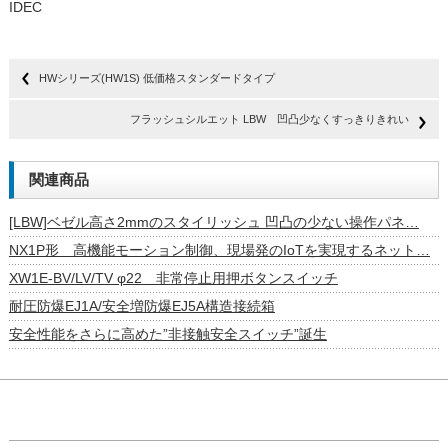
IDEC
HWシリーズ(HW1S) 低価格スタンダードタイプ
フラッシュシルエット LBW 凹凸少なくすっきりきれい
関連商品
[LBW]ベゼル高さ2mmのスタイリッシュ 凹凸の少ない操作パネ…
NX1P形 高機能モーション制御、現場発のIoTを実現するネット…
XW1E-BV/LV/TV φ22 非常停止用押ボタンスイッチ
耐圧防爆EJ1A/安全増防爆EJ5A構造接続箱
安全性能をさらに高めた”非接触安全スイッチ”誕生