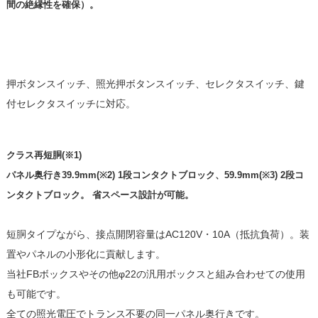
間の絶縁性を確保）。
押ボタンスイッチ、照光押ボタンスイッチ、セレクタスイッチ、鍵
付セレクタスイッチに対応。
クラス再短胴(※1)
パネル奥行き39.9mm(※2) 1段コンタクトブロック、59.9mm(※3) 2段コ
ンタクトブロック。 省スペース設計が可能。
短胴タイプながら、接点開閉容量はAC120V・10A（抵抗負荷）。装
置やパネルの小形化に貢献します。
当社FBボックスやその他φ22の汎用ボックスと組み合わせての使用
も可能です。
全ての照光電圧でトランス不要の同一パネル奥行きです。