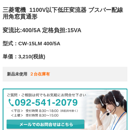
三菱電機 1100V以下低圧変流器 ブスバー配線
用角窓貫通形
変流比:400/5A 定格負担:15VA
型式：CW-15LM 400/5A
単価：3,210(税抜)
新品未使用 
２台在庫有