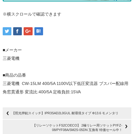
※横スクロールで確認できます
■メーカー
三菱電機
■商品の品番
三菱電機 CW-15LM 400/5A 1100V以下低圧変流器 ブスバー配線用
角窓貫通形 変流比:400/5A 定格負担:15VA
【照光押釦スイッチ】IPR3SAD2L0GUL 耐環境タイプ Φ13.6 モメンタリ
【リレーソケットFS2COECO】 2極リレー用ソケットPYFZ-
08/PYF08A/SM2S-05DN 互換有 特価セール中！