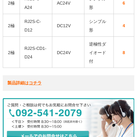
2極
AC24V
6
A24
形
RJ2S-C-
シンプル
2極
DC12V
4
D12
形
逆極性ダ
RJ2S-CD1-
2極
DC24V
イオード
8
D24
付
製品詳細は
コチラ