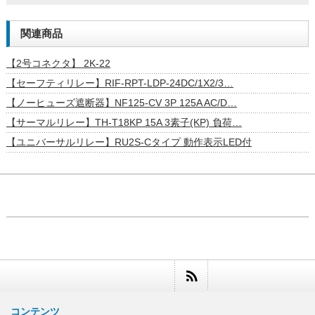
関連商品
【2号コネクタ】 2K-22
【セーフティリレー】RIF-RPT-LDP-24DC/1X2/3…
【ノーヒューズ遮断器】NF125-CV 3P 125A AC/D…
【サーマルリレー】TH-T18KP 15A 3素子(KP) 負荷…
【ユニバーサルリレー】RU2S-Cタイプ 動作表示LED付
コンテンツ