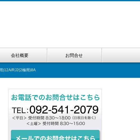
会社概要
お問合せ
12A/RJ2(2極用)8A