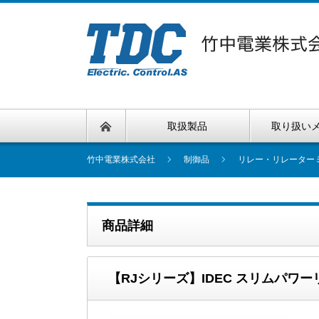
取扱製品
取り扱い
竹中電業株式会社
制御品
リレー・リレーター
商品詳細
【RJシリーズ】IDEC スリムパワーリレー