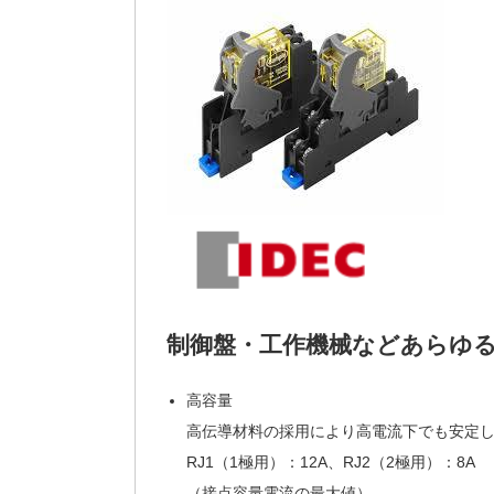
制御盤・工作機械などあらゆ
高容量
高伝導材料の採用により高電流下でも安定
RJ1（1極用）：12A、RJ2（2極用）：8A
（接点容量電流の最大値）