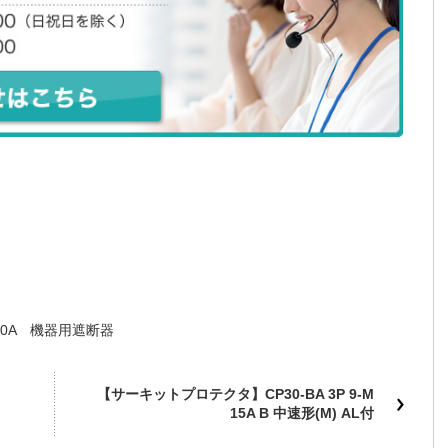
 20A 機器用遮断器
【サーキットプロテクタ】CP30-BA 3P 9-M
15A B 中速形(M) AL付