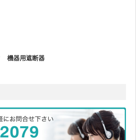
タ 機器用遮断器