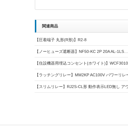
関連商品
【圧着端子 丸形(R形)】R2-8
【ノーヒューズ遮断器】NF50-KC 2P 20A AL-1LS…
【住設機器用埋込コンセント(ホワイト)】WCF301
【ラッチングリレー】MM2KP AC100V パワーリ
【スリムリレー】RJ2S-CL形 動作表示LED無し 