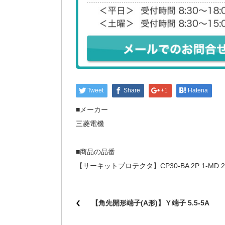
Tweet
Share
+1
Hatena
■メーカー
三菱電機
■商品の品番
【サーキットプロテクタ】CP30-BA 2P 1-MD
【角先開形端子(A形)】Ｙ端子 5.5-5A