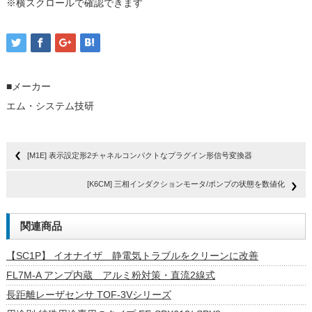
※横スクロールで確認できます
■メーカー
エム・システム技研
[M1E] 表示設定形2チャネルコンパクトなプラグイン形信号変換器
[K6CM] 三相インダクションモータ/ポンプの状態を数値化
関連商品
【SC1P】 イオナイザ 静電気トラブルをクリーンに改善
FL7M-A アンプ内蔵 アルミ粉対策・直流2線式
長距離レーザセンサ TOF-3Vシリーズ