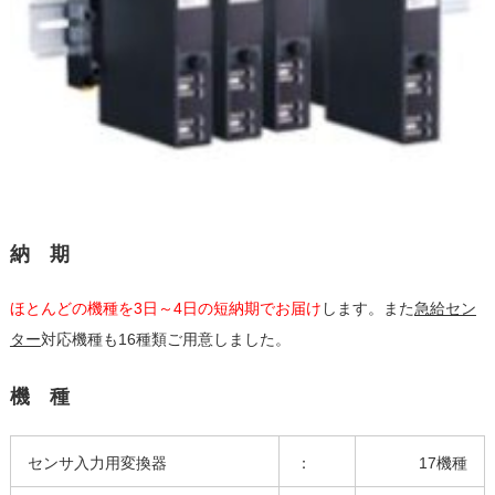
納 期
ほとんどの機種を3日～4日の短納期でお届け
します。また
急給セン
ター
対応機種も16種類ご用意しました。
機 種
センサ入力用変換器
：
17機種