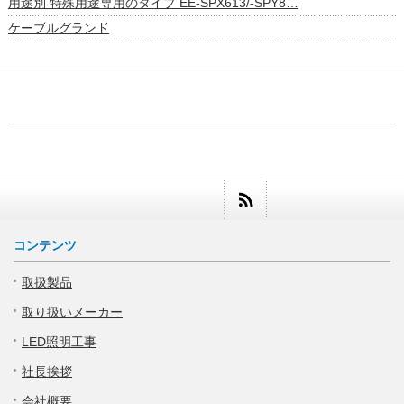
用途別 特殊用途専用のタイプ EE-SPX613/-SPY8…
ケーブルグランド
コンテンツ
取扱製品
取り扱いメーカー
LED照明工事
社長挨拶
会社概要