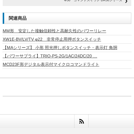
Φ30 コマンドスイッチ DR30シリーズ
関連商品
MM形 安定した接触信頼性と高耐久性のパワーリレー
XW1E-BV/LV/TV φ22 非常停止用押ボタンスイッチ
【MAシリーズ】 小形 照光押しボタンスイッチ・表示灯 角胴
【パワーサプライ】TRIO-PS-2G/1AC/24DC/20 …
MCD23F形デジタル表示付マイクロコマンドライト