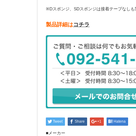
※Dスポンジ、SDスポンジは接着テープなし
製品詳細は
コチラ
Tweet
Share
+1
Hatena
■メーカー