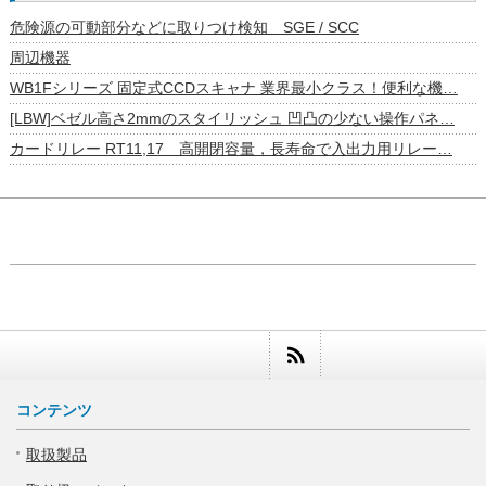
危険源の可動部分などに取りつけ検知 SGE / SCC
周辺機器
WB1Fシリーズ 固定式CCDスキャナ 業界最小クラス！便利な機…
[LBW]ベゼル高さ2mmのスタイリッシュ 凹凸の少ない操作パネ…
カードリレー RT11,17 高開閉容量，長寿命で入出力用リレー…
コンテンツ
取扱製品