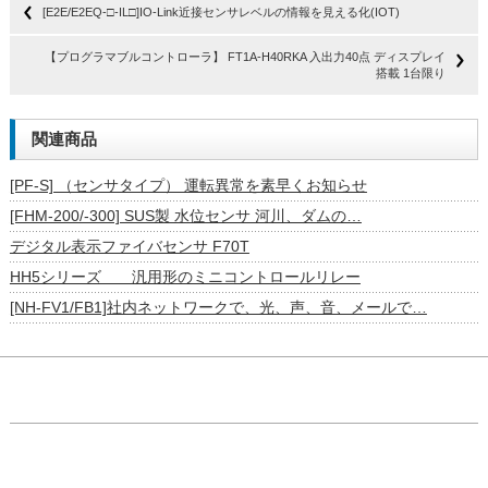
[E2E/E2EQ-□-IL□]IO-Link近接センサレベルの情報を見える化(IOT)
【プログラマブルコントローラ】 FT1A-H40RKA 入出力40点 ディスプレイ
搭載 1台限り
関連商品
[PF-S] （センサタイプ） 運転異常を素早くお知らせ
[FHM-200/-300] SUS製 水位センサ 河川、ダムの…
デジタル表示ファイバセンサ F70T
HH5シリーズ 汎用形のミニコントロールリレー
[NH-FV1/FB1]社内ネットワークで、光、声、音、メールで…