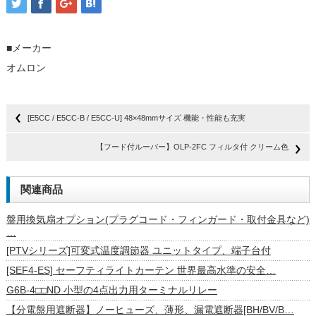
■メーカー
オムロン
[E5CC / E5CC-B / E5CC-U] 48×48mmサイズ 機能・性能も充実
【フード付ルーバー】OLP-2FC フィルタ付 クリーム色
関連商品
盤用換気扇オプション(プラグコード・フィンガード・取付金具など)
…
[PTVシリーズ]可変式温度調節器 ユニットタイプ、端子台付
[SEF4-ES] セーフティライトカーテン 世界最高水準の安全…
G6B-4□□ND 小型の4点出力用ターミナルリレー
【分電盤用遮断器】ノーヒューズ、薄形、漏電遮断器[BH/BV/B…