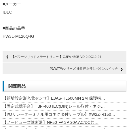
■メーカー
IDEC
■商品の品番
HW3L-M120Q4G
【パワーソリッドステートリレー 】G3PA-450B-VD-2 DC12-24
[AVW]TWシリーズ 非常停止押しボタンスイッチ
関連商品
【距離設定形光電センサ】E3AS-HL500MN 2M 保護構…
【固定式端子台】TBF-403 IEC(DIN)レール取付・ネジ…
【I/Oリレーターミナル用コネクタ付ケーブル】XW2Z-R150…
【ノーヒューズ遮断器】NF50-FA 3P 20A AC/DC共…