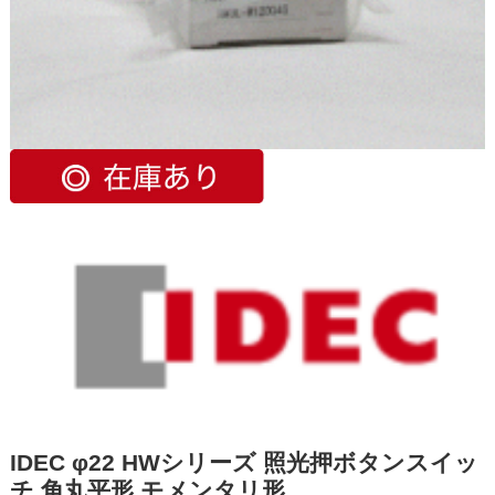
IDEC φ22 HWシリーズ 照光押ボタンスイッ
チ 角丸平形 モメンタリ形