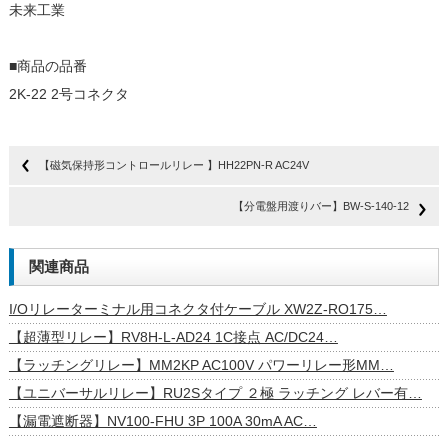
未来工業
■商品の品番
2K-22 2号コネクタ
【磁気保持形コントロールリレー 】HH22PN-R AC24V
【分電盤用渡りバー】BW-S-140-12
関連商品
I/Oリレーターミナル用コネクタ付ケーブル XW2Z-RO175…
【超薄型リレー】RV8H-L-AD24 1C接点 AC/DC24…
【ラッチングリレー】MM2KP AC100V パワーリレー形MM…
【ユニバーサルリレー】RU2Sタイプ ２極 ラッチング レバー有…
【漏電遮断器】NV100-FHU 3P 100A 30mA AC…