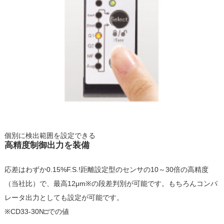
個別に検出範囲を設定できる
高精度制御出力を装備
応差はわずか0.15%F.S.!距離設定型のセンサの10～30倍の高精度
（当社比）で、最高12μm※の段差判別が可能です。もちろんコンパ
レータ出力としても設定が可能です。
※CD33-30N□での値