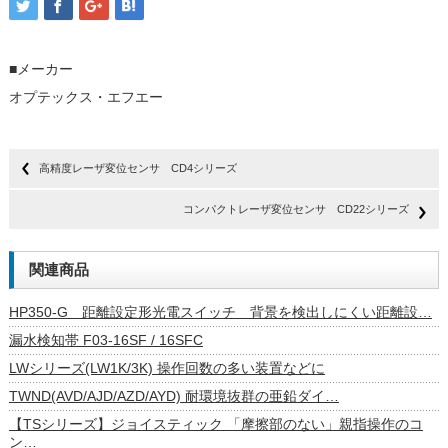
■メーカー
オプテックス・エフエー
高精度レーザ変位センサ CD4シリーズ
コンパクトレーザ変位センサ CD22シリーズ
関連商品
HP350-G 距離設定形光電スイッチ 背景を検出しにくい距離設…
漏水検知帯 F03-16SF / 16SFC
LWシリーズ(LW1K/3K) 操作回数の多い装置などに
TWND(AVD/AJD/AZD/AYD) 耐環境抜群の亜鉛ダイ…
【TSシリーズ】ジョイスティック 「摩擦部のない」親指操作のコ
ン…