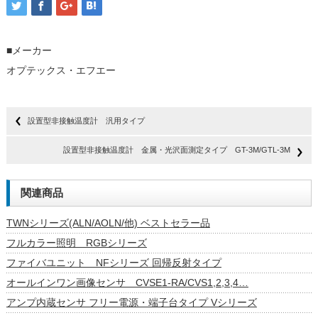
■メーカー
オプテックス・エフエー
設置型非接触温度計 汎用タイプ
設置型非接触温度計 金属・光沢面測定タイプ GT-3M/GTL-3M
関連商品
TWNシリーズ(ALN/AOLN/他) ベストセラー品
フルカラー照明 RGBシリーズ
ファイバユニット NFシリーズ 回帰反射タイプ
オールインワン画像センサ CVSE1-RA/CVS1,2,3,4…
アンプ内蔵センサ フリー電源・端子台タイプ Vシリーズ