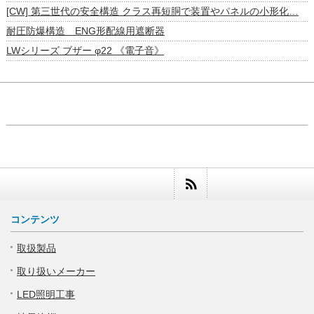
[CW] 第三世代の安全構造 クラス再短胴で装置やパネルの小形化…
耐圧防爆構造 ENG形配線用遮断器
LWシリーズ ブザー φ22 《電子音》
コンテンツ
取扱製品
取り扱いメーカー
LED照明工事