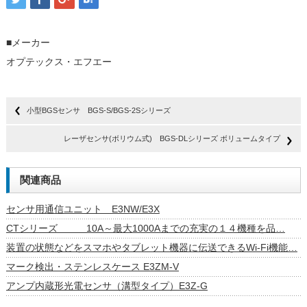
■メーカー
オプテックス・エフエー
小型BGSセンサ BGS-S/BGS-2Sシリーズ
レーザセンサ(ボリウム式) BGS-DLシリーズ ボリュームタイプ
関連商品
センサ用通信ユニット E3NW/E3X
CTシリーズ 10A～最大1000Aまでの充実の１４機種を品…
装置の状態などをスマホやタブレット機器に伝送できるWi-Fi機能…
マーク検出・ステンレスケース E3ZM-V
アンプ内蔵形光電センサ（溝型タイプ）E3Z-G