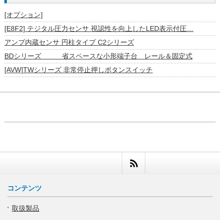
[オプション]
[E8F2] テジタル圧力センサ 視認性を向上したLED表示付圧…
アンプ内蔵センサ 円柱タイプ C2シリーズ
BDシリーズ 省スペースな小形端子台 レール＆固定式
[AVW]TWシリーズ 非常停止押しボタンスイッチ
コンテンツ
取扱製品