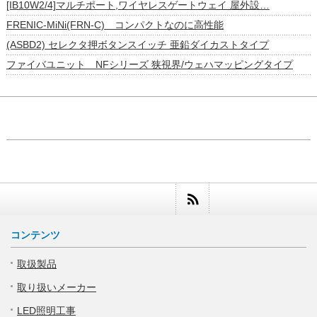
[IB10W2/4]マルチポート,ワイヤレスゲートウェイ 屋外設…
FRENIC-MiNi(FRN-C) コンパクトなのに高性能
(ASBD2) セレクタ押ボタンスイッチ 亜鉛ダイカストタイプ
ファイバユニット NFシリーズ 狭視界/ウェハマッピングタイプ
コンテンツ
取扱製品
取り扱いメーカー
LED照明工事