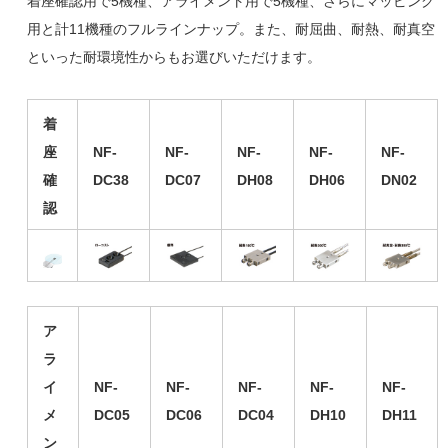
着座確認用で5機種、アライメント用で5機種、さらにマッピング
用と計11機種のフルラインナップ。また、耐屈曲、耐熱、耐真空
といった耐環境性からもお選びいただけます。
着
座
NF-
NF-
NF-
NF-
NF-
確
DC38
DC07
DH08
DH06
DN02
認
ア
ラ
イ
NF-
NF-
NF-
NF-
NF-
メ
DC05
DC06
DC04
DH10
DH11
ン