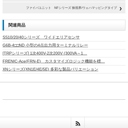
ファイバユニット NFシリーズ 狭視界/ウェハマッピングタイプ
関連商品
SS10/20/40シリーズ ワイドエリアセンサ
G6B-4□□ND 小型の4点出力用ターミナルリレー
[TRPシリーズ] 1次400V-2次200V (300VA～1…
FRENIC-Ace(FRN-E) カスタマイズロジック機能を標…
XNシリーズ(XN1E/4E/5E) 多彩な製品バリエーション