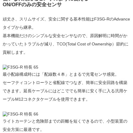
ON/OFFのみの安全センサ
頑丈さ、スリムサイズ、安全に関する基本性能はF3SG-RのAdvance
タイプから継承。
基本機能だけのシンプルな安全センサなので、原因解明に時間がか
かっていたトラブルが減り、TCO(Total Cost of Ownership）節約に
貢献します。
最小配線構成時には「配線数４本」とまるで光電センサ感覚。
セーフティコントローラと省配線でつなぎ、簡単に安全回路を構築
できます。延長ケーブルにはどこででも簡単に安く手に入る汎用ケ
ーブルM12コネクタケーブルを使用できます。
ライトカーテンと危険部までの距離を短くできるので、小型装置の
安全方策に最適です。