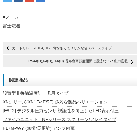
■メーカー
富士電機
カードリレーRB104,105 背が低くてスリムな省スペースタイプ
RS4A(D),6A(D),16A(D) 長寿命高頻度開閉に最適なSSR 出力搭載
関連商品
設置型非接触温度計 汎用タイプ
XNシリーズ(XN1E/4E/5E) 多彩な製品バリエーション
[E8F2] テジタル圧力センサ 視認性を向上したLED表示付圧…
ファイバユニット NFシリーズ スクリーン/アレイタイプ
FL7M-W/Y (無極/長距離) アンプ内蔵