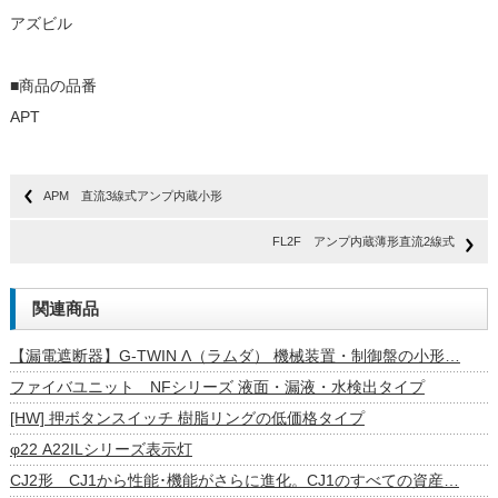
アズビル
■商品の品番
APT
APM 直流3線式アンプ内蔵小形
FL2F アンプ内蔵薄形直流2線式
関連商品
【漏電遮断器】G-TWIN Λ（ラムダ） 機械装置・制御盤の小形…
ファイバユニット NFシリーズ 液面・漏液・水検出タイプ
[HW] 押ボタンスイッチ 樹脂リングの低価格タイプ
φ22 A22ILシリーズ表示灯
CJ2形 CJ1から性能･機能がさらに進化。CJ1のすべての資産…