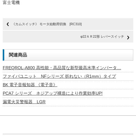
富士電機
《カムスイッチ》 モータ始動用切換 [RC310]
φ22ＡＲ22形 レバースイッチ
関連商品
FREQROL-A800 高性能・高品質な新型最高水準インバータ…
ファイバユニット NFシリーズ 折れない（R1mm）タイプ
BK 電子音報知器 《電子音》
PCA7 シリーズ ネジアップ構造により作業効率UP!
漏電火災警報器 LGR