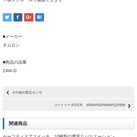
■メーカー
オムロン
■商品の品番
Z4W-D
その他の変位センサ
コードリーダ/OCR V500/V520/V400/FQ/V509
関連商品
セーフティドアスイッチ 10種類の豊富なバリエーション