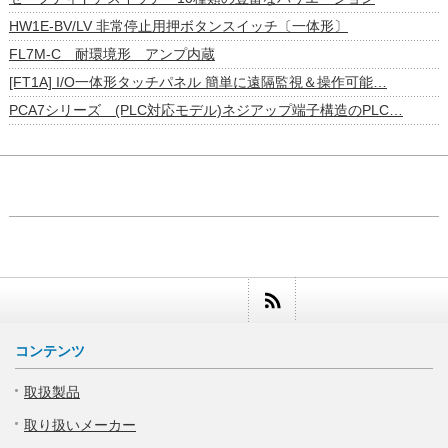
HW1E-BV/LV 非常停止用押ボタンスイッチ〔一体形〕
FL7M-C 耐環境形 アンプ内蔵
[FT1A] I/O一体形タッチパネル 簡単に遠隔監視＆操作可能…
PCA7シリーズ (PLC対応モデル)ネジアップ端子構造のPLC…
コンテンツ
取扱製品
取り扱いメーカー