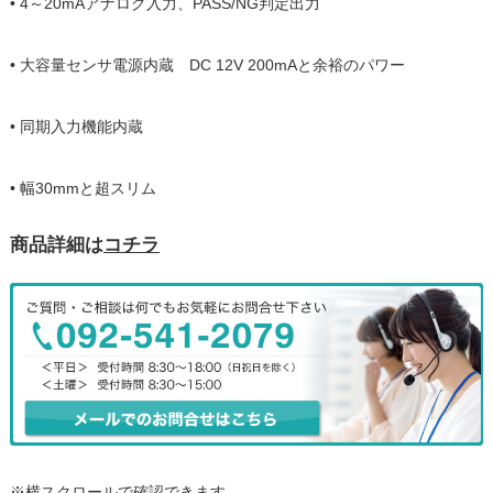
• 4～20mAアナログ入力、PASS/NG判定出力
• 大容量センサ電源内蔵 DC 12V 200mAと余裕のパワー
• 同期入力機能内蔵
• 幅30mmと超スリム
商品詳細は
コチラ
※横スクロールで確認できます