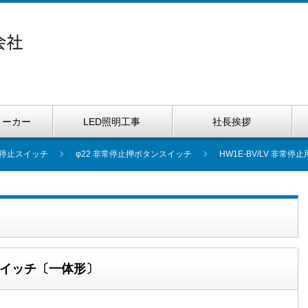
メーカー
LED照明工事
社長挨拶
停止スイッチ
φ22 非常停止押ボタンスイッチ
HW1E-BV/LV 非
ンスイッチ〔一体形〕