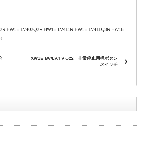
2R HW1E-LV402Q2R HW1E-LV411R HW1E-LV411Q3R HW1E-
R
分
XW1E-BV/LV/TV φ22 非常停止用押ボタン
スイッチ