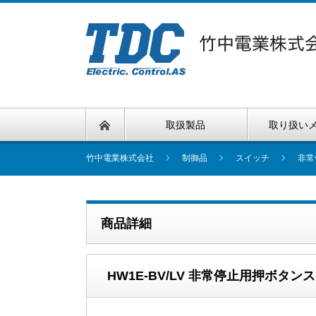
取扱製品
取り扱い
竹中電業株式会社
制御品
スイッチ
非常
商品詳細
HW1E-BV/LV 非常停止用押ボタ