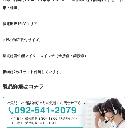
形・軽量。
静電耐圧15kVクリア。
φ19小判穴取付サイズ。
接点は高性能マイクロスイッチ（金接点・銀接点）。
板鍵は2枚/1セット付属しています。
製品詳細は
コチラ