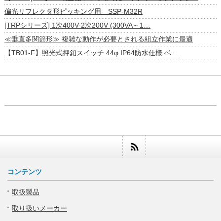
偏光リフレクタ形ピッキング用 SSP-M32R
[TRPシリーズ] 1次400V-2次200V (300VA～1…
≪垂直多関節形≫ 複雑な動作が必要とされる組立作業に最適
【TB01-F】照光式押釦スイッチ 44φ IP64防水仕様 ベ…
コンテンツ
取扱製品
取り扱いメーカー