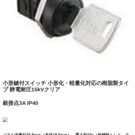
小形鍵付スイッチ 小形化・軽量化対応の樹脂製タイ
プ 静電耐圧15kVクリア
銀接点3A IP40
パネル内奥行25.5mm（本体19.5mm）、重さ約10g（板鍵除く）と、小